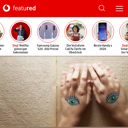
ten
Deal
: Netflix
Samsung Galaxy
Die Vodafone
Beste Handys
Deal
e
günstiger
S26: Alle Preise
CallYa-Tarife im
2026
Smar
bekommen
Überblick
bei 