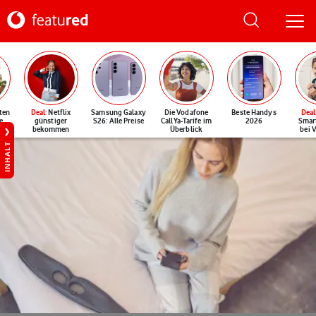
ten
Deal
: Netflix
Samsung Galaxy
Die Vodafone
Beste Handys
Deal
e
günstiger
S26: Alle Preise
CallYa-Tarife im
2026
Smar
bekommen
Überblick
bei 
INHALT