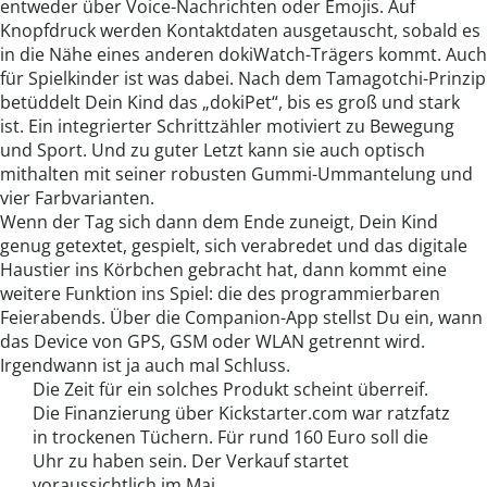
entweder über Voice-Nachrichten oder Emojis. Auf
Knopfdruck werden Kontaktdaten ausgetauscht, sobald es
in die Nähe eines anderen dokiWatch-Trägers kommt. Auch
für Spielkinder ist was dabei. Nach dem Tamagotchi-Prinzip
betüddelt Dein Kind das „dokiPet“, bis es groß und stark
ist. Ein integrierter Schrittzähler motiviert zu Bewegung
und Sport. Und zu guter Letzt kann sie auch optisch
mithalten mit seiner robusten Gummi-Ummantelung und
vier Farbvarianten.
Wenn der Tag sich dann dem Ende zuneigt, Dein Kind
genug getextet, gespielt, sich verabredet und das digitale
Haustier ins Körbchen gebracht hat, dann kommt eine
weitere Funktion ins Spiel: die des programmierbaren
Feierabends. Über die Companion-App stellst Du ein, wann
das Device von GPS, GSM oder WLAN getrennt wird.
Irgendwann ist ja auch mal Schluss.
Die Zeit für ein solches Produkt scheint überreif.
Die Finanzierung über Kickstarter.com war ratzfatz
in trockenen Tüchern. Für rund 160 Euro soll die
Uhr zu haben sein. Der Verkauf startet
voraussichtlich im Mai.