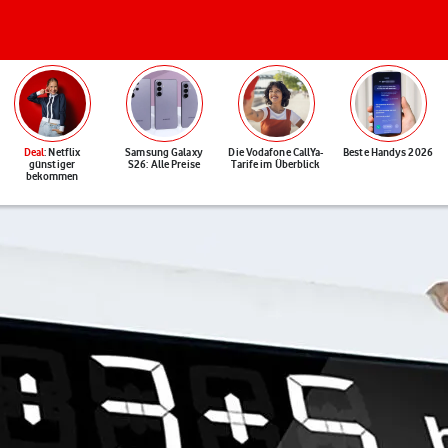
Deal
: Netflix
Samsung Galaxy
Die Vodafone CallYa-
Beste Handys 2026
günstiger
S26: Alle Preise
Tarife im Überblick
bekommen