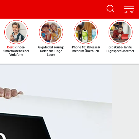
Deal
: Kinder-
GigaMobil Young:
iPhone 18: Release &
GigaCube-Tarife:
Smartwatches bei
Tarife für junge
mehr im Überblick
Highspeed-Internet
Vodafone
Leute