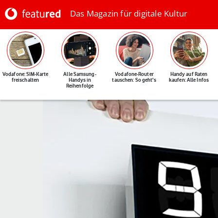
Das Magazin für digitale Kultur
Vodafone: SIM-Karte
Alle Samsung-
Vodafone-Router
Handy auf Raten
freischalten
Handys in
tauschen: So geht's
kaufen: Alle Infos
Reihenfolge