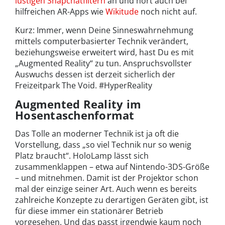
lustigen Snapchatfiltern
an und hört auch bei
hilfreichen AR-Apps wie
Wikitude
noch nicht auf.
Kurz: Immer, wenn Deine Sinneswahrnehmung
mittels computerbasierter Technik verändert,
beziehungsweise erweitert wird, hast Du es mit
„Augmented Reality“ zu tun. Anspruchsvollster
Auswuchs dessen ist derzeit sicherlich der
Freizeitpark The Void. #HyperReality
Augmented Reality im
Hosentaschenformat
Das Tolle an moderner Technik ist ja oft die
Vorstellung, dass „so viel Technik nur so wenig
Platz braucht“. HoloLamp lässt sich
zusammenklappen – etwa auf Nintendo-3DS-Größe
– und mitnehmen. Damit ist der Projektor schon
mal der einzige seiner Art. Auch wenn es bereits
zahlreiche Konzepte zu derartigen Geräten gibt, ist
für diese immer ein stationärer Betrieb
vorgesehen. Und das passt irgendwie kaum noch