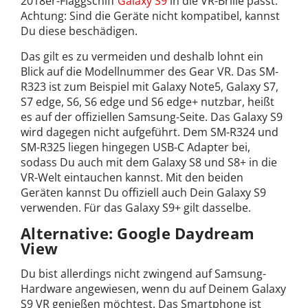
2018er-Flaggschiff
Galaxy S9
in die VR-Brille passt.
Achtung: Sind die Geräte nicht kompatibel, kannst
Du diese beschädigen.
Das gilt es zu vermeiden und deshalb lohnt ein
Blick auf die Modellnummer des Gear VR. Das SM-
R323 ist zum Beispiel mit Galaxy Note5, Galaxy S7,
S7 edge, S6, S6 edge und S6 edge+ nutzbar, heißt
es auf der offiziellen Samsung-Seite. Das Galaxy S9
wird dagegen nicht aufgeführt. Dem SM-R324 und
SM-R325 liegen hingegen USB-C Adapter bei,
sodass Du auch mit dem Galaxy S8 und S8+ in die
VR-Welt eintauchen kannst. Mit den beiden
Geräten kannst Du offiziell auch Dein Galaxy S9
verwenden. Für das Galaxy S9+ gilt dasselbe.
Alternative: Google Daydream
View
Du bist allerdings nicht zwingend auf Samsung-
Hardware angewiesen, wenn du auf Deinem Galaxy
S9 VR genießen möchtest. Das Smartphone ist