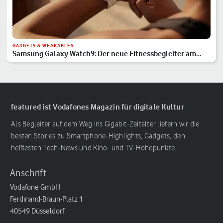
GADGETS & WEARABLES
Samsung Galaxy Watch9: Der neue Fitnessbegleiter am
Handgelenk
featured ist Vodafones Magazin für digitale Kultur
Als Begleiter auf dem Weg ins Gigabit-Zeitalter liefern wir die
besten Stories zu Smartphone-Highlights, Gadgets, den
heißesten Tech-News und Kino- und TV-Höhepunkte.
Anschrift
Vodafone GmbH
Ferdinand-Braun-Platz 1
40549 Düsseldorf