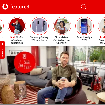
ten
Deal
: Netflix
Samsung Galaxy
Die Vodafone
Beste Handys
Deal
e
günstiger
S26: Alle Preise
CallYa-Tarife im
2026
Smar
bekommen
Überblick
bei 
INHALT