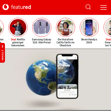
ten
Deal
: Netflix
Samsung Galaxy
Die Vodafone
Beste Handys
Deal
e
günstiger
S26: Alle Preise
CallYa-Tarife im
2026
Smar
bekommen
Überblick
bei 
INHALT