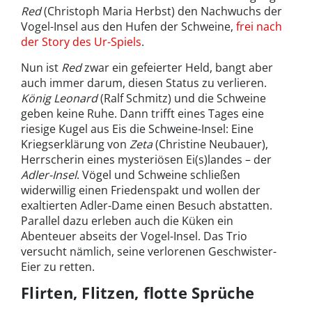
Red
(Christoph Maria Herbst) den Nachwuchs der
Vogel-Insel aus den Hufen der Schweine,
frei nach
der Story des Ur-Spiels
.
Nun ist
Red
zwar ein gefeierter Held, bangt aber
auch immer darum, diesen Status zu verlieren.
König Leonard
(Ralf Schmitz) und die Schweine
geben keine Ruhe. Dann trifft eines Tages eine
riesige Kugel aus Eis die Schweine-Insel: Eine
Kriegserklärung von
Zeta
(Christine Neubauer),
Herrscherin eines mysteriösen Ei(s)landes – der
Adler-Insel
. Vögel und Schweine schließen
widerwillig einen Friedenspakt und wollen der
exaltierten Adler-Dame einen Besuch abstatten.
Parallel dazu erleben auch die Küken ein
Abenteuer abseits der Vogel-Insel. Das Trio
versucht nämlich, seine verlorenen Geschwister-
Eier zu retten.
Flirten, Flitzen, flotte Sprüche