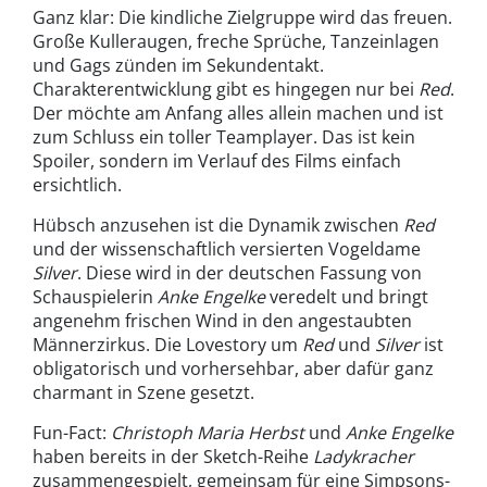
Ganz klar: Die kindliche Zielgruppe wird das freuen.
Große Kulleraugen, freche Sprüche, Tanzeinlagen
und Gags zünden im Sekundentakt.
Charakterentwicklung gibt es hingegen nur bei
Red
.
Der möchte am Anfang alles allein machen und ist
zum Schluss ein toller Teamplayer. Das ist kein
Spoiler, sondern im Verlauf des Films einfach
ersichtlich.
Hübsch anzusehen ist die Dynamik zwischen
Red
und der wissenschaftlich versierten Vogeldame
Silver
. Diese wird in der deutschen Fassung von
Schauspielerin
Anke Engelke
veredelt und bringt
angenehm frischen Wind in den angestaubten
Männerzirkus. Die Lovestory um
Red
und
Silver
ist
obligatorisch und vorhersehbar, aber dafür ganz
charmant in Szene gesetzt.
Fun-Fact:
Christoph Maria Herbst
und
Anke Engelke
haben bereits in der Sketch-Reihe
Ladykracher
zusammengespielt, gemeinsam für eine Simpsons-