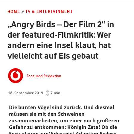
Ltd. The Angry Birds Movie 2 ©2019 CPM. All Rights Reserved.
HOME
»
TV & ENTERTAINMENT
„Angry Birds – Der Film 2“ in
der featured-Filmkritik: Wer
andern eine Insel klaut, hat
vielleicht auf Eis gebaut
Featured Redaktion
18. September 2019
7 min.
Die bunten Vögel sind zurück. Und diesmal
müssen sie mit den Schweinen
zusammenarbeiten, um einer noch größeren
Gefahr zu entkommen: Königin Zeta! Ob die
Fortsetzung zur Videospiel-Adaption Federn