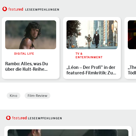
red
featu
LESEEMPFEHLUNGEN
DIGITAL LIFE
TV &
ENTERTAINMENT
Rambo: Alles, was Du
„Léon – Der Profi“ in der
„Th
über die Kult-Reihe
featured-Filmkritik: Zum
Tödl
wissen musst
25. Geburtsta…
Reg
Upp
Kino
Film-Review
red
featu
LESEEMPFEHLUNGEN