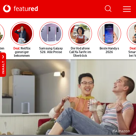
ten
Deal
: Netflix
Samsung Galaxy
Die Vodafone
Beste Handys
Deal
e
günstiger
S26: Alle Preise
CallYa-Tarife im
2026
Smar
bekommen
Überblick
bei 
INHALT
©Amazon