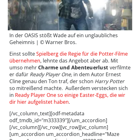
In der OASIS stößt Wade auf ein unglaubliches
Geheimnis | © Warner Bros.
Einst sollte
Spielberg die Regie für die Potter-Filme
übernehmen
, lehnte das Angebot aber ab. Mit
umso mehr
Charme und Abenteuerlust
verfilmte
er dafür
Ready Player One,
in dem Autor Ernest
Cline genau den Ton traf, der schon
Harry Potter
so mitreißend machte. Außerdem verstecken sich
in
Ready Player One so einige Easter-Eggs, die wir
dir hier aufgelistet haben
.
[/vc_column_text][odf-metadata
odf_tmdb_id="m333339"][/um_accordion]
[/vc_column][/vc_row][vc_row][vc_column]
[um_accordion um_accordion_headline="Maze