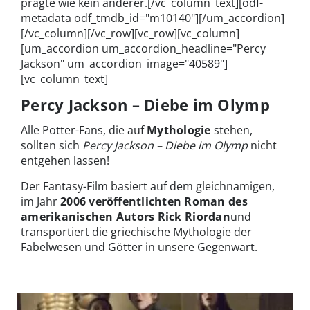
prägte wie kein anderer.[/vc_column_text][odf-
metadata odf_tmdb_id="m10140"][/um_accordion]
[/vc_column][/vc_row][vc_row][vc_column]
[um_accordion um_accordion_headline="Percy
Jackson" um_accordion_image="40589"]
[vc_column_text]
Percy Jackson – Diebe im Olymp
Alle Potter-Fans, die auf
Mythologie
stehen,
sollten sich
Percy Jackson – Diebe im Olymp
nicht
entgehen lassen!
Der Fantasy-Film basiert auf dem gleichnamigen,
im Jahr
2006 veröffentlichten Roman des
amerikanischen Autors Rick Riordan
und
transportiert die griechische Mythologie der
Fabelwesen und Götter in unsere Gegenwart.