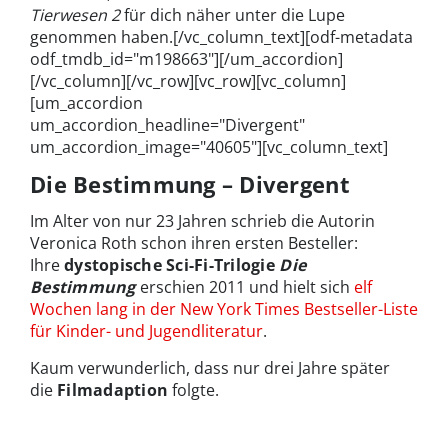
Tierwesen 2
für dich näher unter die Lupe
genommen haben.[/vc_column_text][odf-metadata
odf_tmdb_id="m198663"][/um_accordion]
[/vc_column][/vc_row][vc_row][vc_column]
[um_accordion
um_accordion_headline="Divergent"
um_accordion_image="40605"][vc_column_text]
Die Bestimmung – Divergent
Im Alter von nur 23 Jahren schrieb die Autorin
Veronica Roth schon ihren ersten Besteller:
Ihre
dystopische Sci-Fi-Trilogie
Die
Bestimmung
erschien 2011 und hielt sich
elf
Wochen lang in der New York Times Bestseller-Liste
für Kinder- und Jugendliteratur
.
Kaum verwunderlich, dass nur drei Jahre später
die
Filmadaption
folgte.