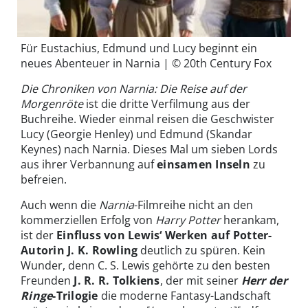
Für Eustachius, Edmund und Lucy beginnt ein
neues Abenteuer in Narnia | © 20th Century Fox
Die Chroniken von Narnia: Die Reise auf der
Morgenröte
ist die dritte Verfilmung aus der
Buchreihe. Wieder einmal reisen die Geschwister
Lucy (Georgie Henley) und Edmund (Skandar
Keynes) nach Narnia. Dieses Mal um sieben Lords
aus ihrer Verbannung auf
einsamen Inseln
zu
befreien.
Auch wenn die
Narnia
-Filmreihe nicht an den
kommerziellen Erfolg von
Harry Potter
herankam,
ist der
Einfluss von Lewis‘ Werken auf Potter-
Autorin J. K. Rowling
deutlich zu spüren. Kein
Wunder, denn C. S. Lewis gehörte zu den besten
Freunden
J. R. R. Tolkiens
, der mit seiner
Herr der
Ringe
-Trilogie
die moderne Fantasy-Landschaft