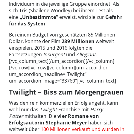
Individuum in die jeweilige Gruppe einordnet. Als
sich Tris (Shailene Woodley) bei ihrem Test als
eine
„Unbestimmte“
erweist, wird sie zur
Gefahr
für das System
.
Bei einem Budget von geschätzten 85 Millionen
Dollar, konnte der Film
289 Millionen
weltweit
einspielen. 2015 und 2016 folgten die
Fortsetzungen
Insurgent
und
Allegiant.
[/vc_column_text][/um_accordion][/vc_column]
[/vc_row][vc_row][vc_column][um_accordion
um_accordion_headline="Twilight"
um_accordion_image="33760"][vc_column_text]
Twilight – Biss zum Morgengrauen
Was den rein kommerziellen Erfolg angeht, kann
wohl nur das
Twilight
-Franchise mit
Harry
Potter
mithalten. Die
vier Romane von
Erfolgsautorin Stephanie Meyer
haben sich
weltweit über
100 Millionen verkauft und wurden in