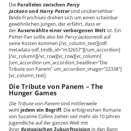
Die
Parallelen zwischen
Percy
Jackson
und
Harry Potter
sind unübersehbar:
Beide Franchises drehen sich um einen scheinbar
gewöhnlichen Jungen, der erfährt, dass er
der
Auserwählte einer verborgenen Welt
ist. Ein
Potter-Fan sollte also bei
Percy Jackson
voll auf
seine Kosten kommen.[/vc_column_text][odf-
metadata odf_tmdb_id="m32657"][/um_accordion]
[/vc_column][/vc_row][vc_row][vc_column]
[um_accordion um_accordion_headline="Die
Tribute von Panem" um_accordion_image="22338"]
[vc_column_text]
Die Tribute von Panem – The
Hunger Games
Die Tribute von Panem
sind mittlerweile
wohl
jedem ein Begriff
. Die erfolgreichen Romane
von Suzanne Collins ziehen seit mehr als 10 Jahren
Jugendliche auf der ganzen Welt mit
ihrer
dystopischen Zukunftsvision
in den Bann