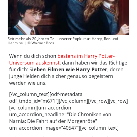
Seit mehr als 20 Jahren Teil unserer Popkultur: Harry, Ron und
Hermine | © Warner Bros.
Wenn du dich schon
bestens im Harry Potter-
Universum auskennst
, dann haben wir das Richtige
für dich: S
ieben Filmen wie Harry Potter
, deren
junge Helden dich sicher genauso begeistern
werden wie uns.
[/vc_column_text][odf-metadata
odf_tmdb_id="m671"][/vc_column][/vc_row][vc_row]
[vc_column][um_accordion
um_accordion_headline="Die Chroniken von
Narnia: Die Fahrt auf der Morgenröte"
um_accordion_image="40547"][vc_column_text]