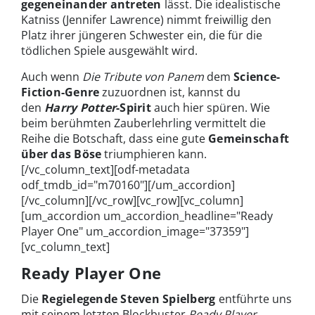
gegeneinander antreten
lässt. Die idealistische
Katniss (Jennifer Lawrence) nimmt freiwillig den
Platz ihrer jüngeren Schwester ein, die für die
tödlichen Spiele ausgewählt wird.
Auch wenn
Die Tribute von Panem
dem
Science-
Fiction-Genre
zuzuordnen ist, kannst du
den
Harry Potter
-Spirit
auch hier spüren. Wie
beim berühmten Zauberlehrling vermittelt die
Reihe die Botschaft, dass eine gute
Gemeinschaft
über das Böse
triumphieren kann.
[/vc_column_text][odf-metadata
odf_tmdb_id="m70160"][/um_accordion]
[/vc_column][/vc_row][vc_row][vc_column]
[um_accordion um_accordion_headline="Ready
Player One" um_accordion_image="37359"]
[vc_column_text]
Ready Player One
Die
Regielegende Steven Spielberg
entführte uns
mit seinem letzten Blockbuster
Ready Player