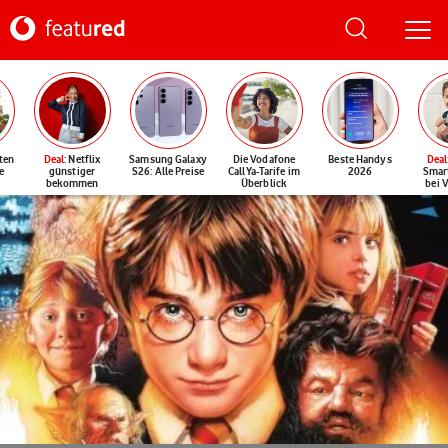
ten
Deal
: Netflix
Samsung Galaxy
Die Vodafone
Beste Handys
Deal
e
günstiger
S26: Alle Preise
CallYa-Tarife im
2026
Smar
bekommen
Überblick
bei 