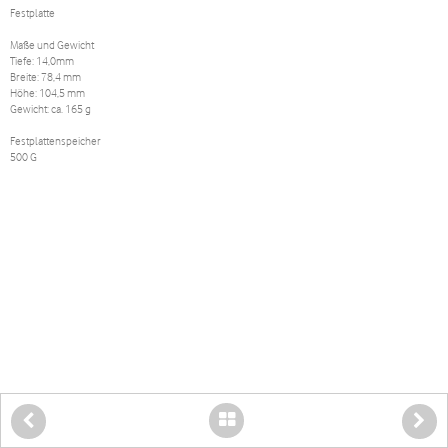
Festplatte
Maße und Gewicht
Tiefe: 14,0mm
Breite: 78,4 mm
Höhe: 104,5 mm
Gewicht: ca. 165 g
Festplattenspeicher
500 G