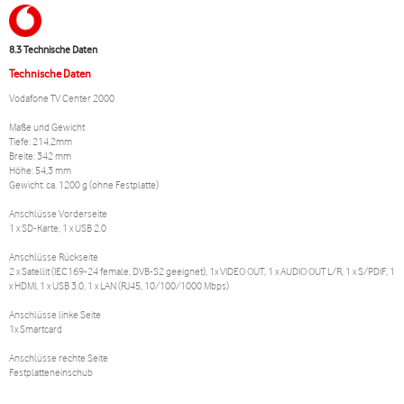
8.3 Technische Daten
Technische Daten
Vodafone TV Center 2000
Maße und Gewicht
Tiefe: 214,2mm
Breite: 342 mm
Höhe: 54,3 mm
Gewicht: ca. 1200 g (ohne Festplatte)
Anschlüsse Vorderseite
1 x SD-Karte, 1 x USB 2.0
Anschlüsse Rückseite
2 x Satellit (IEC169-24 female, DVB-S2 geeignet), 1x VIDEO OUT, 1 x AUDIO OUT L/R, 1 x S/PDIF, 1
x HDMI, 1 x USB 3.0, 1 x LAN (RJ45, 10/100/1000 Mbps)
Anschlüsse linke Seite
1x Smartcard
Anschlüsse rechte Seite
Festplatteneinschub