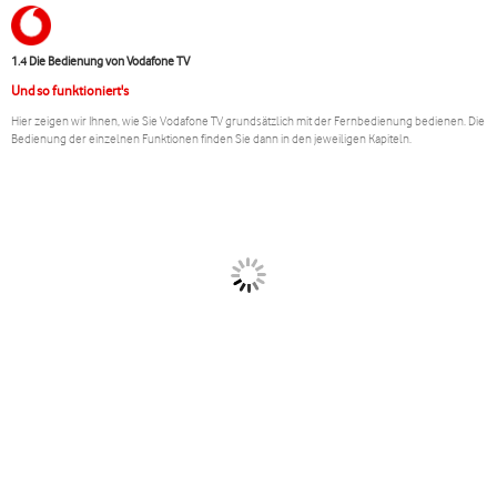
1.4 Die Bedienung von Vodafone TV
Und so funktioniert's
Hier zeigen wir Ihnen, wie Sie Vodafone TV grundsätzlich mit der Fernbedienung bedienen. Die
Bedienung der einzelnen Funktionen finden Sie dann in den jeweiligen Kapiteln.