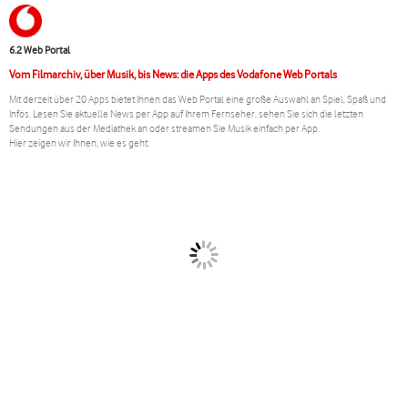
6.2 Web Portal
Vom Filmarchiv, über Musik, bis News: die Apps des Vodafone Web Portals
Mit derzeit über 20 Apps bietet Ihnen das Web Portal eine große Auswahl an Spiel, Spaß und
Infos. Lesen Sie aktuelle News per App auf Ihrem Fernseher, sehen Sie sich die letzten
Sendungen aus der Mediathek an oder streamen Sie Musik einfach per App.
Hier zeigen wir Ihnen, wie es geht.