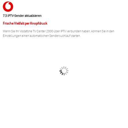
7.3 IPTV-Sender aktualisieren
Frische Vielfalt per Knopfdruck
Wenn Sie Ihr Vodafone TV Center 2000 über IPTV verbunden haben, können Sie in den
Einstellungen einen automatischen Sendersuchlauf starten.