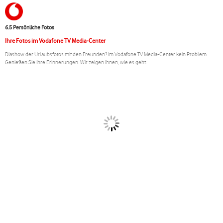
6.5 Persönliche Fotos
Ihre Fotos im Vodafone TV Media-Center
Diashow der Urlaubsfotos mit den Freunden? Im Vodafone TV Media-Center kein Problem.
Genießen Sie Ihre Erinnerungen. Wir zeigen Ihnen, wie es geht.