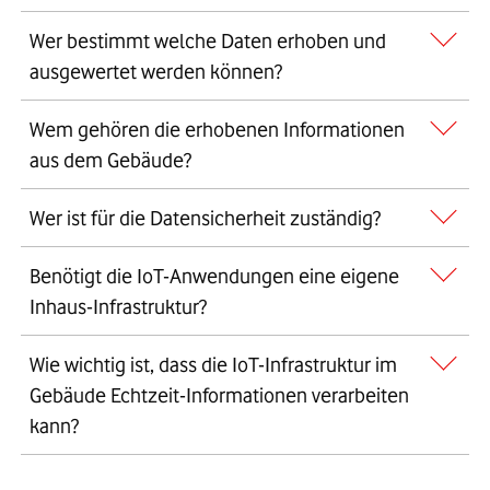
Alle Gebäudeinformationen sollten zentral in einer Cloud
Wer bestimmt welche Daten erhoben und
gespeichert werden. So ist der dezentrale Zugriff von
ausgewertet werden können?
verschiedenen Systemen und Standorten möglich.
Grundsätzlich sollten Gebäudeeigentümer entscheiden welche
Wem gehören die erhobenen Informationen
Daten, wann und wie oft erhoben werden.
aus dem Gebäude?
Die sichere Datenspeicherung sollte immer im Auftrag des
Wer ist für die Datensicherheit zuständig?
Gebäudeeigentümers erfolgen, und damit auch in seinem
Eigentum bleiben.
Datensicherheit sollte immer über den Dienstanbieter erfolgen.
Benötigt die IoT-Anwendungen eine eigene
Hier sind große Anbieter meist im Vorteil.
Inhaus-Infrastruktur?
Vorsicht vor Insellösungen! Redundante Infrastrukturen
Wie wichtig ist, dass die IoT-Infrastruktur im
erzeugen zusätzlichen Energieverbrauch und benötigen
Gebäude Echtzeit-Informationen verarbeiten
zusätzliche Gateways. Eine zentrale Infrastruktur ist hier klar im
kann?
Vorteil, idealerweise offen für Mitnutzung.
Gerade bei der technischen Gebäudeausstattung, wie zum