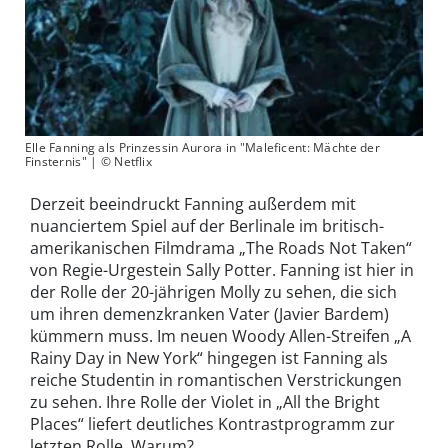
Elle Fanning als Prinzessin Aurora in "Maleficent: Mächte der
Finsternis" | © Netflix
Derzeit beeindruckt Fanning außerdem mit
nuanciertem Spiel auf der Berlinale im britisch-
amerikanischen Filmdrama „The Roads Not Taken“
von Regie-Urgestein Sally Potter. Fanning ist hier in
der Rolle der 20-jährigen Molly zu sehen, die sich
um ihren demenzkranken Vater (Javier Bardem)
kümmern muss. Im neuen Woody Allen-Streifen „A
Rainy Day in New York“ hingegen ist Fanning als
reiche Studentin in romantischen Verstrickungen
zu sehen. Ihre Rolle der Violet in „All the Bright
Places“ liefert deutliches Kontrastprogramm zur
letzten Rolle. Warum?