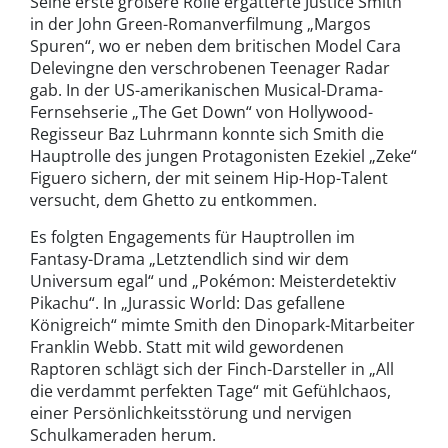
Seine erste größere Rolle ergatterte Justice Smith
in der John Green-Romanverfilmung „Margos
Spuren“, wo er neben dem britischen Model Cara
Delevingne den verschrobenen Teenager Radar
gab. In der US-amerikanischen Musical-Drama-
Fernsehserie „The Get Down“ von Hollywood-
Regisseur Baz Luhrmann konnte sich Smith die
Hauptrolle des jungen Protagonisten Ezekiel „Zeke“
Figuero sichern, der mit seinem Hip-Hop-Talent
versucht, dem Ghetto zu entkommen.
Es folgten Engagements für Hauptrollen im
Fantasy-Drama „Letztendlich sind wir dem
Universum egal“ und „Pokémon: Meisterdetektiv
Pikachu“. In „Jurassic World: Das gefallene
Königreich“ mimte Smith den Dinopark-Mitarbeiter
Franklin Webb. Statt mit wild gewordenen
Raptoren schlägt sich der Finch-Darsteller in „All
die verdammt perfekten Tage“ mit Gefühlchaos,
einer Persönlichkeitsstörung und nervigen
Schulkameraden herum.