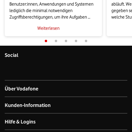
Benutzer:innen, Anwendungen und Systemen 
abläuft. W
lediglich die minimal notwendigen 
gegeben se
Zugriffsberechtigungen, um ihre Aufgaben 
welche Stuf
auszuführen. Auf diese Weise können 
Nutzen hat
Weiterlesen
Unternehmen die Angriffsfläche für 
Zertifizier
Cyberbedrohungen erheblich reduzieren.
Beitrag.
Social
Über Vodafone
Über das Unternehmen
Kunden-Information
Unsere Netze
Kontakt für Geschäftskund:innen
Hilfe & Logins
Netzabdeckung Mobilfunk