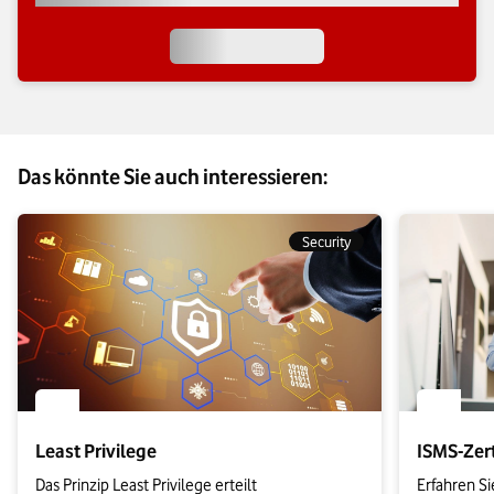
Das könnte Sie auch interessieren:
Security
Least Privilege
ISMS-Zert
Das Prinzip Least Privilege erteilt 
Erfahren Si