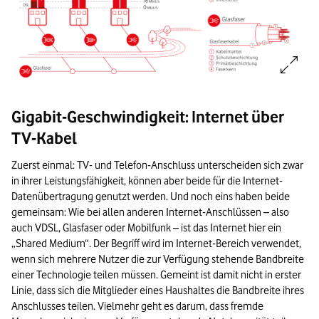
Bildinformationen:
Gigabit-Geschwindigkeit: Internet über
Vergleich der Leistungsfähigkeit von DSL, Koaxialkabel und Glasfaser
TV-Kabel
DSL bietet maximal 250 Mbit/s im Download und geringe Uploadraten. 
Zuerst einmal: TV- und Telefon-Anschluss unterscheiden sich zwar
DSL nutzt Kupferkabel mit Abschirmungen und Kupferleitern. Koaxialk
in ihrer Leistungsfähigkeit, können aber beide für die Internet-
Glasfaser ist deutlich leistungsfähiger und zukunftssicher.
Datenübertragung genutzt werden. Und noch eins haben beide
gemeinsam: Wie bei allen anderen Internet-Anschlüssen – also
Ende der Bildinformationen.
auch VDSL, Glasfaser oder Mobilfunk – ist das Internet hier ein
„Shared Medium“. Der Begriff wird im Internet-Bereich verwendet,
wenn sich mehrere Nutzer die zur Verfügung stehende Bandbreite
einer Technologie teilen müssen. Gemeint ist damit nicht in erster
Linie, dass sich die Mitglieder eines Haushaltes die Bandbreite ihres
Anschlusses teilen. Vielmehr geht es darum, dass fremde