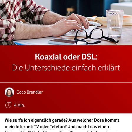
Koaxial oder DSL:
Die Unterschiede einfach erklärt
Autoren:
Coco Brendler
Geschätzte Lesezeit:
4 Min.
Wie surfe ich eigentlich gerade? Aus welcher Dose kommt
mein Internet: TV oder Telefon? Und macht das einen