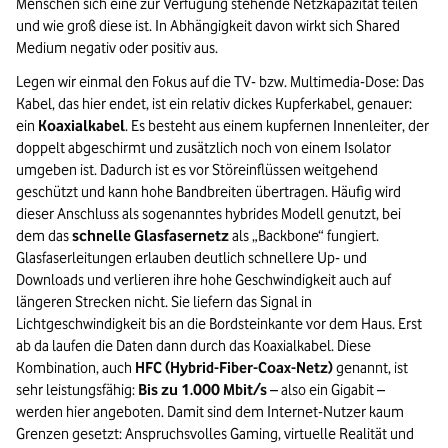
Menschen sich eine zur Verfügung stehende Netzkapazität teilen
und wie groß diese ist. In Abhängigkeit davon wirkt sich Shared
Medium negativ oder positiv aus.
Legen wir einmal den Fokus auf die TV- bzw. Multimedia-Dose: Das
Kabel, das hier endet, ist ein relativ dickes Kupferkabel, genauer:
ein
Koaxialkabel
. Es besteht aus einem kupfernen Innenleiter, der
doppelt abgeschirmt und zusätzlich noch von einem Isolator
umgeben ist. Dadurch ist es vor Störeinflüssen weitgehend
geschützt und kann hohe Bandbreiten übertragen. Häufig wird
dieser Anschluss als sogenanntes hybrides Modell genutzt, bei
dem das
schnelle Glasfasernetz
als „Backbone“ fungiert.
Glasfaserleitungen erlauben deutlich schnellere Up- und
Downloads und verlieren ihre hohe Geschwindigkeit auch auf
längeren Strecken nicht. Sie liefern das Signal in
Lichtgeschwindigkeit bis an die Bordsteinkante vor dem Haus. Erst
ab da laufen die Daten dann durch das Koaxialkabel. Diese
Kombination, auch
HFC (Hybrid-Fiber-Coax-Netz)
genannt, ist
sehr leistungsfähig:
Bis zu 1.000 Mbit/s
– also ein Gigabit –
werden hier angeboten. Damit sind dem Internet-Nutzer kaum
Grenzen gesetzt: Anspruchsvolles Gaming, virtuelle Realität und