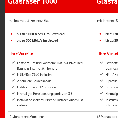
Glasfaser 1000
Glasfa
mit Internet- & Festnetz-Flat
mit Internet- &
bis zu
1.000 Mbit/s
im Download
bis zu
50
bis zu
500 Mbit/s
im Upload
bis zu
25
Ihre Vorteile
Ihre Vortei
Festnetz-Flat und Vodafone-Flat inklusive: Red
Festnetz
Business Internet & Phone L
Business
FRITZ!Box 7690 inklusive
FRITZ!Bo
2 parallele Sprachkanäle
2 parall
Entstörzeit von 12 Stunden
Entstörz
Einmaliger Bereitstellungspreis von 0 €
Einmalig
Installationspaket für Ihren Glasfaser-Anschluss
Installat
inklusive
inklusive
12 Monate pro Monat nur
12 Monate pro