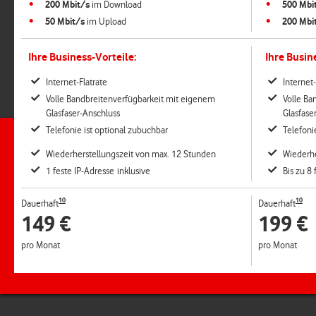
200 Mbit/s
im Download
500 Mbi
50 Mbit/s
im Upload
200 Mbi
Ihre Business-Vorteile:
Ihre Busin
Internet-Flatrate
Internet-
Volle Bandbreitenverfügbarkeit mit eigenem
Volle Ba
Glasfaser-Anschluss
Glasfase
Telefonie ist optional zubuchbar
Telefoni
Wiederherstellungszeit von max. 12 Stunden
Wiederhe
1 feste IP-Adresse inklusive
Bis zu 8 
10
10
Dauerhaft
Dauerhaft
149
€
199
€
pro Monat
pro Monat