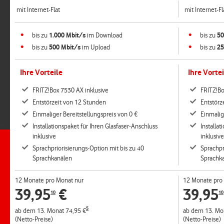
mit Internet-Flat
mit Internet-Fl
bis zu
1.000 Mbit/s
im Download
bis zu
50
bis zu
500 Mbit/s
im Upload
bis zu
25
Ihre Vorteile
Ihre Vortei
FRITZ!Box 7530 AX inklusive
FRITZ!Bo
Entstörzeit von 12 Stunden
Entstörz
Einmaliger Bereitstellungspreis von 0 €
Einmalig
Installationspaket für Ihren Glasfaser-Anschluss
Installat
inklusive
inklusive
Sprachpriorisierungs-Option mit bis zu 40
Sprachpr
Sprachkanälen
Sprachk
12 Monate pro Monat nur
12 Monate pro
39,95
€
39,95
10
10
5
ab dem 13. Monat 74,95 €
ab dem 13. Mo
(Netto-Preise)
(Netto-Preise)