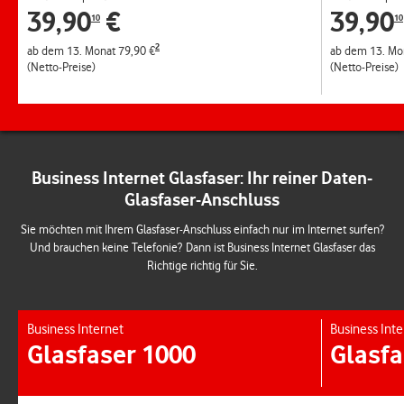
39,90
€
39,90
10
10
2
ab dem 13. Monat 79,90 €
ab dem 13. Mo
(Netto-Preise)
(Netto-Preise)
Business Internet Glasfaser: Ihr reiner Daten-
Glasfaser-Anschluss
Sie möchten mit Ihrem Glasfaser-Anschluss einfach nur im Internet surfen?
Und brauchen keine Telefonie? Dann ist Business Internet Glasfaser das
Richtige richtig für Sie.
Business Internet
Business Inte
Glasfaser 1000
Glasfa