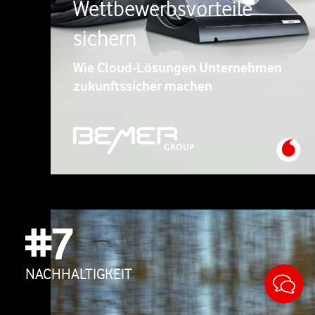
Wettbewerbsvorteile
sichern
Wie Cloud-Lösungen Unternehmen
zukunftssicher machen
#7
Sticky
NACHHALTIGKEIT