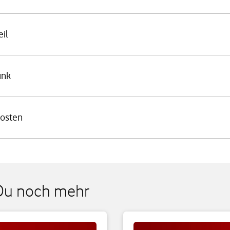
il
unk
Kosten
 Du noch mehr