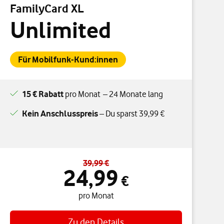
FamilyCard XL
Unlimited
Für Mobilfunk-Kund:innen
15 € Rabatt
pro Monat – 24 Monate lang
Kein Anschlusspreis
– Du sparst 39,99 €
39,99 €
Standardpreis 39,99 € – Angebotspreis 24,99 € pro Monat
24,99
€
pro Monat
Zu den Details