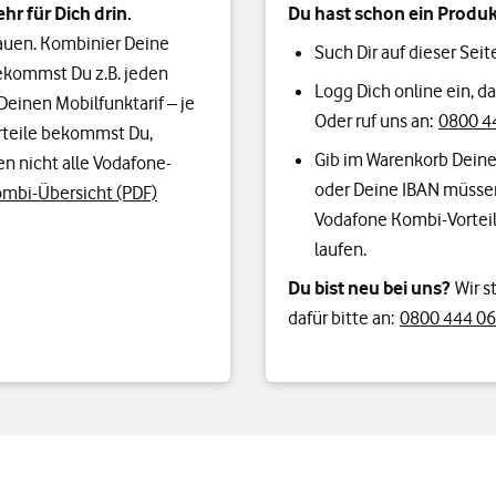
hr für Dich drin.
Du hast schon ein Produk
rauen. Kombinier Deine
Such Dir auf dieser Seit
bekommst Du z.B. jeden
Logg Dich online ein, 
Deinen Mobilfunktarif – je
Oder ruf uns an:
0800 44
teile bekommst Du,
Gib im Warenkorb Deine
n nicht alle Vodafone-
oder Deine IBAN müsse
mbi-Übersicht (PDF)
Vodafone Kombi-Vorteil
laufen.
Du bist neu bei uns?
Wir s
dafür bitte an:
0800 444 06