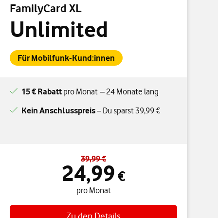
FamilyCard XL
Unlimited
Für Mobilfunk-Kund:innen
15 € Rabatt
pro Monat – 24 Monate lang
Kein Anschlusspreis
– Du sparst 39,99 €
39,99 €
Standardpreis 39,99 € – Angebotspreis 24,99 € pro Monat
24,99
€
pro Monat
Zu den Details