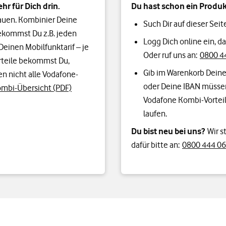
hr für Dich drin.
Du hast schon ein Produk
rauen. Kombinier Deine
Such Dir auf dieser Seit
bekommst Du z.B. jeden
Logg Dich online ein, 
Deinen Mobilfunktarif – je
Oder ruf uns an:
0800 44
teile bekommst Du,
Gib im Warenkorb Deine
n nicht alle Vodafone-
oder Deine IBAN müsse
mbi-Übersicht (PDF)
Vodafone Kombi-Vorteil
laufen.
Du bist neu bei uns?
Wir s
dafür bitte an:
0800 444 06