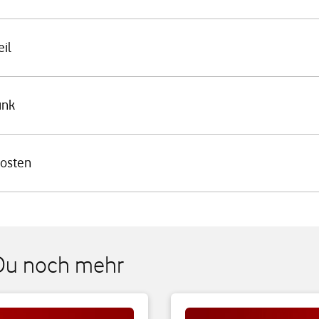
il
unk
Kosten
 Du noch mehr