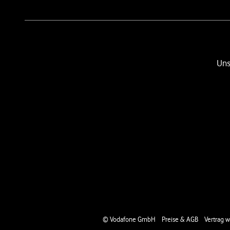
Uns
Social-Media-Links
Rechtliche Links
© Vodafone GmbH
Preise & AGB
Vertrag w