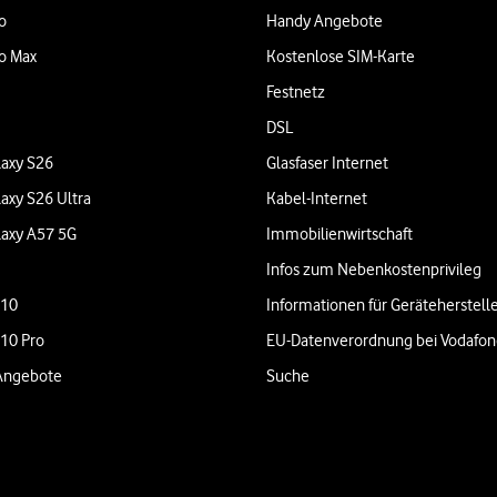
o
Handy Angebote
o Max
Kostenlose SIM-Karte
Festnetz
DSL
axy S26
Glasfaser Internet
axy S26 Ultra
Kabel-Internet
axy A57 5G
Immobilienwirtschaft
Infos zum Nebenkostenprivileg
 10
Informationen für Geräteherstell
 10 Pro
EU-Datenverordnung bei Vodafo
Angebote
Suche