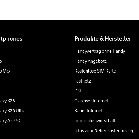
rtphones
Produkte & Hersteller
Handyvertrag ohne Handy
o
Handy Angebote
o Max
Kostenlose SIM-Karte
Festnetz
DSL
axy S26
Glasfaser Internet
axy S26 Ultra
Kabel-Internet
axy A57 5G
Immobilienwirtschaft
Infos zum Nebenkostenprivileg