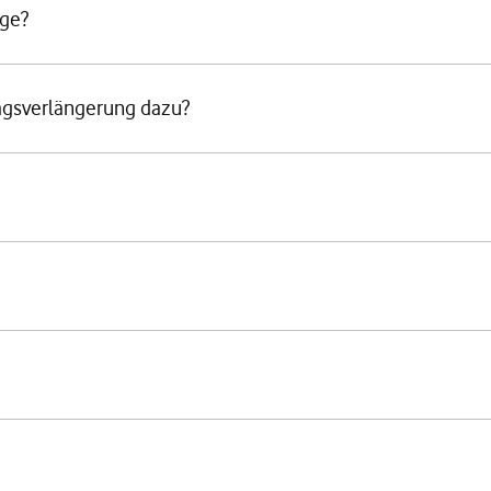
ige?
agsverlängerung dazu?