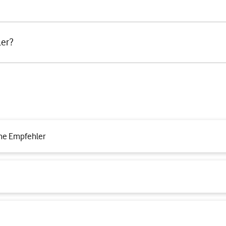
ler?
he Empfehler