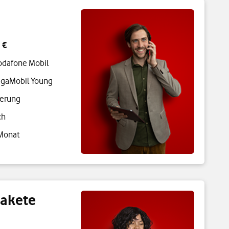
 €
odafone Mobil
igaMobil Young
gerung
ch
 Monat
pakete