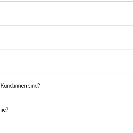
 Kund:innen sind?
mie?