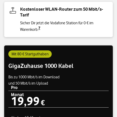
Kostenloser WLAN-Router zum 50 Mbit/s-
Tarif
Sicher Dir jetzt die Vodafone Station für 0 € im
7
Warenkorb.
Mit 80 € Startguthaben
GigaZuhause 1000 Kabel
Bis zu 1000 Mbit/s im Download
und 50 Mbit/s im Upload
Pro
Monat
19,99
Preisübersicht
19,99 €
€