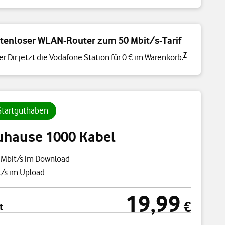
tenloser WLAN-Router zum 50 Mbit/s-Tarif
7
er Dir jetzt die Vodafone Station für 0 € im Warenkorb.
 Startguthaben
uhause 1000 Kabel
 Mbit/s im Download
/s im Upload
19,99
cht
19,99 €
€
t