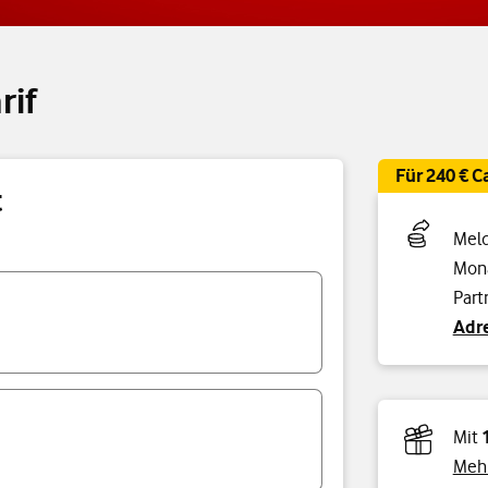
rif
Für 240 € 
t
Meld
Mona
Part
Adre
Mit
Mehr