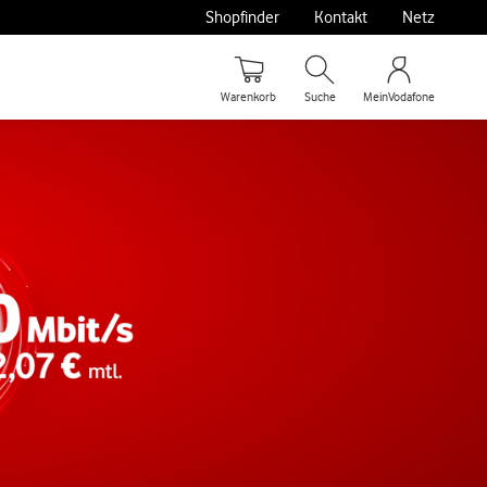
Shopfinder
Kontakt
Netz
Warenkorb
Suche
MeinVodafone