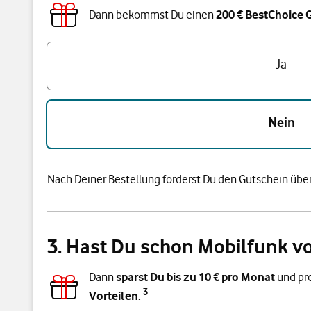
Dann bekommst Du einen
200 € BestChoice 
Bist du unter 28 Jahre alt?
Ja
Nein
Nach Deiner Bestellung forderst Du den Gutschein über
3. Hast Du schon Mobilfunk v
Dann
sparst Du bis zu
10
€ pro Monat
und pro
3
Vorteilen.