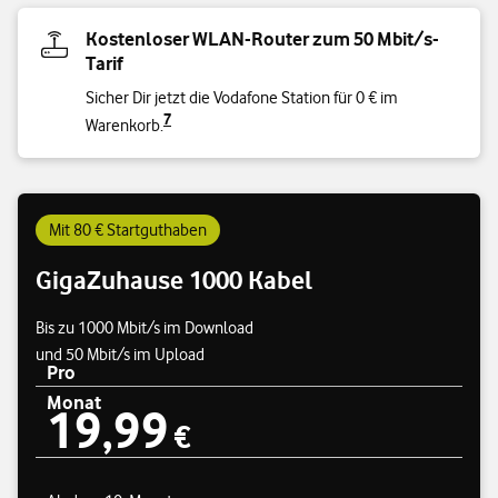
Kostenloser WLAN-Router zum 50 Mbit/s-
Tarif
Sicher Dir jetzt die Vodafone Station für 0 € im
7
Warenkorb.
Mit 80 € Startguthaben
GigaZuhause 1000 Kabel
Bis zu 1000 Mbit/s im Download
und 50 Mbit/s im Upload
Pro
Monat
19,99
Preisübersicht
19,99 €
€