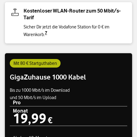
Kostenloser WLAN-Router zum 50 Mbit/s-
Tarif
Sicher Dir jetzt die Vodafone Station für 0 € im
7
Warenkorb.
Mit 80 € Startguthaben
GigaZuhause 1000 Kabel
Bis zu 1000 Mbit/s im Download
und 50 Mbit/s im Upload
Pro
Monat
19,99
Preisübersicht
19,99 €
€