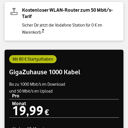
Kostenloser WLAN-Router zum 50 Mbit/s-
Tarif
Sicher Dir jetzt die Vodafone Station für 0 € im
7
Warenkorb.
Mit 80 € Startguthaben
GigaZuhause 1000 Kabel
Bis zu 1000 Mbit/s im Download
und 50 Mbit/s im Upload
Pro
Monat
19,99
Preisübersicht
19,99 €
€