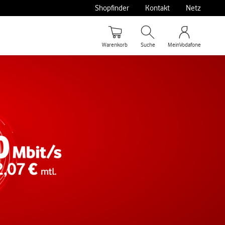
Shopfinder
Kontakt
Netz
Warenkorb
Suche
MeinVodafone