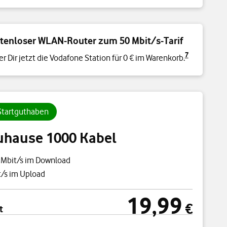
tenloser WLAN-Router zum 50 Mbit/s-Tarif
7
er Dir jetzt die Vodafone Station für 0 € im Warenkorb.
 Startguthaben
uhause 1000 Kabel
 Mbit/s im Download
/s im Upload
19,99
cht
19,99 €
€
t