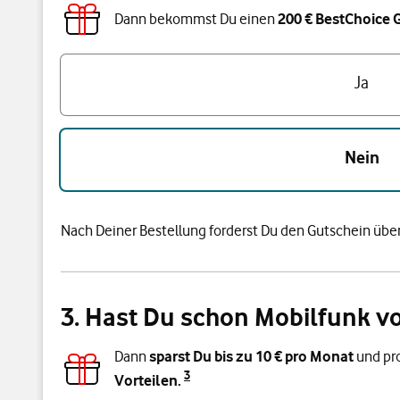
Dann bekommst Du einen
200 € BestChoice 
Bist du unter 28 Jahre alt?
Ja
Nein
Nach Deiner Bestellung forderst Du den Gutschein über
3. Hast Du schon Mobilfunk v
Dann
sparst Du bis zu
10
€ pro Monat
und pro
3
Vorteilen.