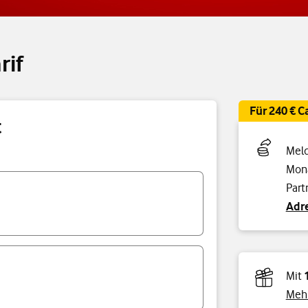
rif
Für 240 € 
t
Meld
Mona
Part
Adre
Mit
Mehr