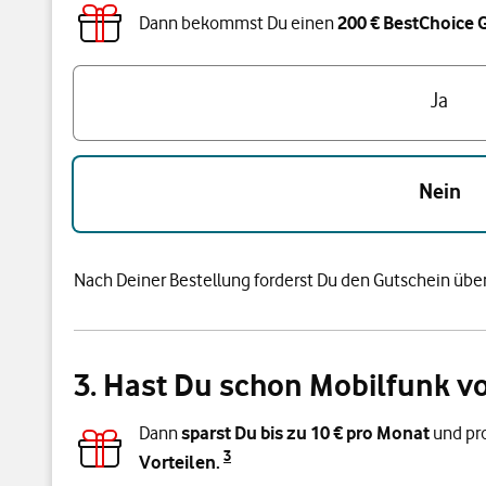
Dann bekommst Du einen
200 € BestChoice 
Bist du unter 28 Jahre alt?
Ja
Nein
Nach Deiner Bestellung forderst Du den Gutschein über
3. Hast Du schon Mobilfunk v
Dann
sparst Du bis zu
10
€ pro Monat
und pro
3
Vorteilen.