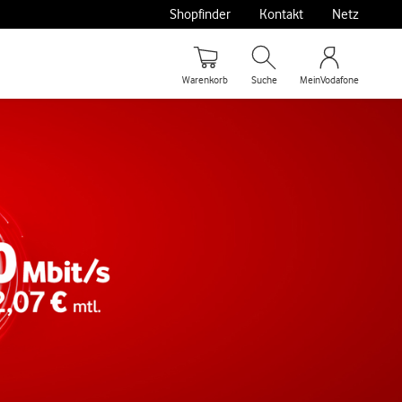
Shopfinder
Kontakt
Netz
Warenkorb
Suche
MeinVodafone