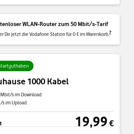
tenloser WLAN-Router zum 50 Mbit/s-Tarif
7
er Dir jetzt die Vodafone Station für 0 € im Warenkorb.
 Startguthaben
uhause 1000 Kabel
 Mbit/s im Download
/s im Upload
19,99
cht
19,99 €
€
t