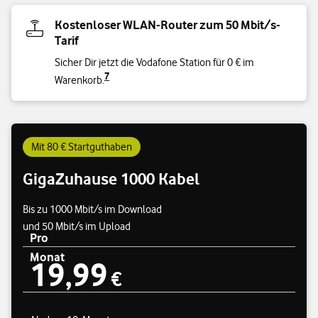
Kostenloser WLAN-Router zum 50 Mbit/s-
Tarif
Sicher Dir jetzt die Vodafone Station für 0 € im
7
Warenkorb.
Mit 80 € Startguthaben
GigaZuhause 1000 Kabel
Bis zu 1000 Mbit/s im Download
und 50 Mbit/s im Upload
Pro
Monat
19,99
Preisübersicht
19,99 €
€