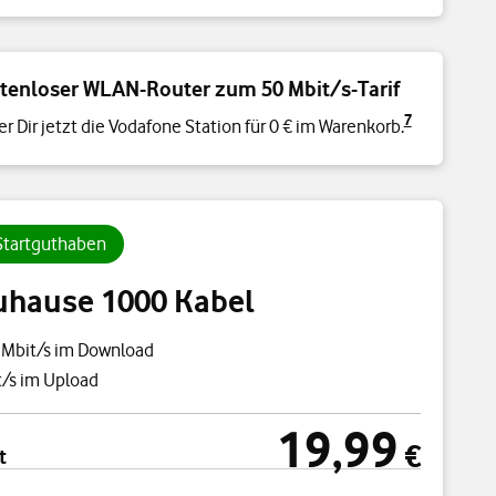
tenloser WLAN-Router zum 50 Mbit/s-Tarif
7
er Dir jetzt die Vodafone Station für 0 € im Warenkorb.
 Startguthaben
uhause 1000 Kabel
 Mbit/s im Download
/s im Upload
19,99
cht
19,99 €
€
t