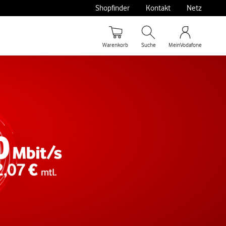
Shopfinder
Kontakt
Netz
Warenkorb
Suche
MeinVodafone