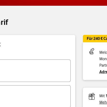
rif
Für 240 € 
t
Meld
Mona
Part
Adre
Mit
Mehr