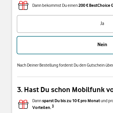
Dann bekommst Du einen
200 € BestChoice 
Bist du unter 28 Jahre alt?
Ja
Nein
Nach Deiner Bestellung forderst Du den Gutschein über
3. Hast Du schon Mobilfunk v
Dann
sparst Du bis zu
10
€ pro Monat
und pro
3
Vorteilen.