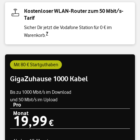
Kostenloser WLAN-Router zum 50 Mbit/s-
Tarif
Sicher Dir jetzt die Vodafone Station für 0 € im
7
Warenkorb.
Mit 80 € Startguthaben
GigaZuhause 1000 Kabel
Bis zu 1000 Mbit/s im Download
und 50 Mbit/s im Upload
Pro
Monat
19,99
Preisübersicht
19,99 €
€