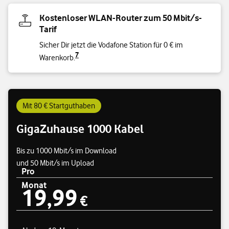
Kostenloser WLAN-Router zum 50 Mbit/s-
Tarif
Sicher Dir jetzt die Vodafone Station für 0 € im
7
Warenkorb.
Mit 80 € Startguthaben
GigaZuhause 1000 Kabel
Bis zu 1000 Mbit/s im Download
und 50 Mbit/s im Upload
Pro
Monat
19,99
Preisübersicht
19,99 €
€