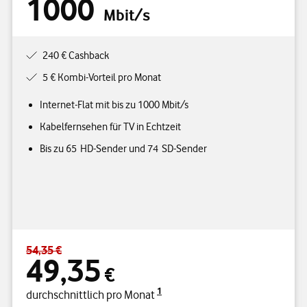
1000
Mbit/s
240 € Cashback
5 € Kombi-Vorteil pro Monat
Internet-Flat mit bis zu 1000 Mbit/s
Kabelfernsehen für TV in Echtzeit
Bis zu 65 HD-Sender und 74 SD-Sender
54,35 €
Standardpreis 54,35 € – Angebotspreis 49,35 € durchschnittlich p
49,35
€
1
durchschnittlich pro Monat