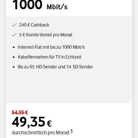
1000
Mbit/s
240 € Cashback
5 € Kombi-Vorteil pro Monat
Internet-Flat mit bis zu 1000 Mbit/s
Kabelfernsehen für TV in Echtzeit
Bis zu 65 HD-Sender und 74 SD-Sender
54,35 €
Standardpreis 54,35 € – Angebotspreis 49,35 € durchschnittlich p
49,35
€
1
durchschnittlich pro Monat