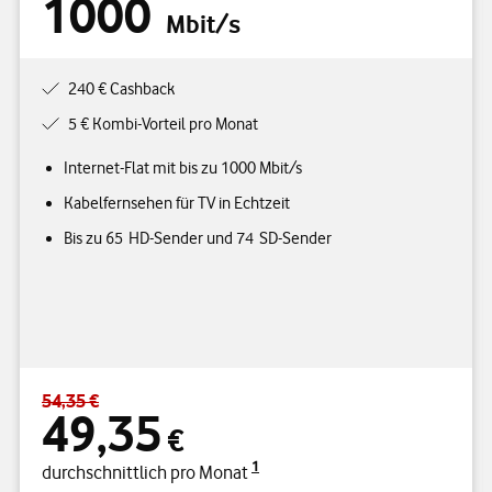
1000
Mbit/s
240 € Cashback
5 € Kombi-Vorteil pro Monat
Internet-Flat mit bis zu 1000 Mbit/s
Kabelfernsehen für TV in Echtzeit
Bis zu 65 HD-Sender und 74 SD-Sender
54,35 €
Standardpreis 54,35 € – Angebotspreis 49,35 € durchschnittlich p
49,35
€
1
durchschnittlich pro Monat