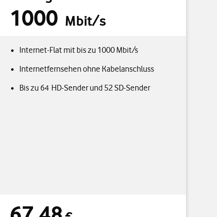
1000
Mbit/s
Internet-Flat mit bis zu 1000 Mbit/s
Internetfernsehen ohne Kabelanschluss
Bis zu 64 HD-Sender und 52 SD-Sender
67,48
2
3
ittlich pro Monat
67,48 € durchschnittlich pro Monat
5