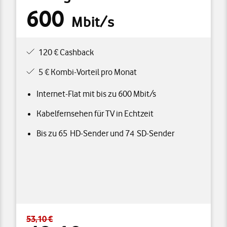
600
Mbit/s
120 € Cashback
5 € Kombi-Vorteil pro Monat
Internet-Flat mit bis zu 600 Mbit/s
Kabelfernsehen für TV in Echtzeit
Bis zu 65 HD-Sender und 74 SD-Sender
53,10 €
1
hschnittlich pro Monat
Standardpreis 53,10 € – Angebotspreis 48,10 € durchschn