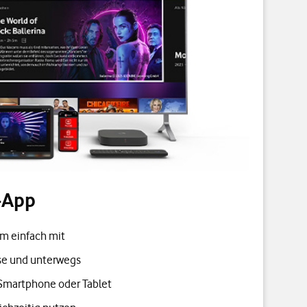
-App
E
m einfach mit
se und unterwegs
Z
Smartphone oder Tablet