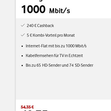
1000
Mbit/s
240 € Cashback
5 € Kombi-Vorteil pro Monat
Internet-Flat mit bis zu 1000 Mbit/s
Kabelfernsehen für TV in Echtzeit
Bis zu 65 HD-Sender und 74 SD-Sender
54,35 €
Standardpreis 54,35 € – Angebotspreis 49,35 € durc