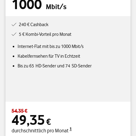
1000
Mbit/s
240 € Cashback
5 € Kombi-Vorteil pro Monat
Internet-Flat mit bis zu 1000 Mbit/s
Kabelfernsehen für TV in Echtzeit
Bis zu 65 HD-Sender und 74 SD-Sender
54,35 €
Standardpreis 54,35 € – Angebotspreis 49,35 € durchschnittlich p
49,35
€
1
durchschnittlich pro Monat