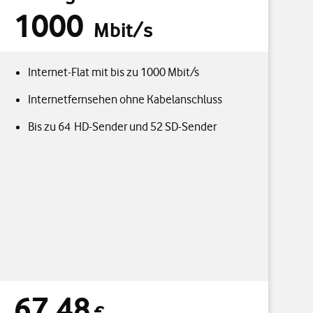
1000
Mbit/s
Internet-Flat mit bis zu 1000 Mbit/s
Internetfernsehen ohne Kabelanschluss
Bis zu 64 HD-Sender und 52 SD-Sender
67,48
2
3
ittlich pro Monat
67,48 € durchschnittlich pro Monat
5