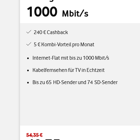
1000
Mbit/s
240 € Cashback
5 € Kombi-Vorteil pro Monat
Internet-Flat mit bis zu 1000 Mbit/s
Kabelfernsehen für TV in Echtzeit
Bis zu 65 HD-Sender und 74 SD-Sender
54,35 €
Standardpreis 54,35 € – Angebotspreis 49,35 € durc