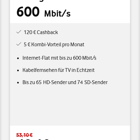
600
Mbit/s
120 € Cashback
5 € Kombi-Vorteil pro Monat
Internet-Flat mit bis zu 600 Mbit/s
Kabelfernsehen für TV in Echtzeit
Bis zu 65 HD-Sender und 74 SD-Sender
53,10 €
1
hschnittlich pro Monat
Standardpreis 53,10 € – Angebotspreis 48,10 € durchschn