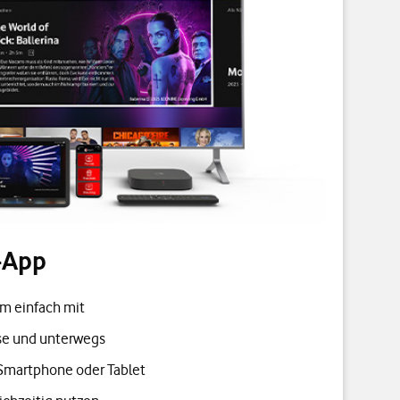
-App
E
m einfach mit
se und unterwegs
Z
Smartphone oder Tablet