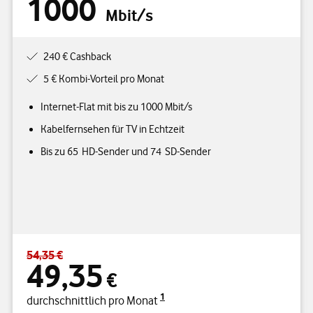
1000
Mbit/s
240 € Cashback
5 € Kombi-Vorteil pro Monat
Internet-Flat mit bis zu 1000 Mbit/s
Kabelfernsehen für TV in Echtzeit
Bis zu 65 HD-Sender und 74 SD-Sender
54,35 €
Standardpreis 54,35 € – Angebotspreis 49,35 € durchschnittlich p
49,35
€
1
durchschnittlich pro Monat