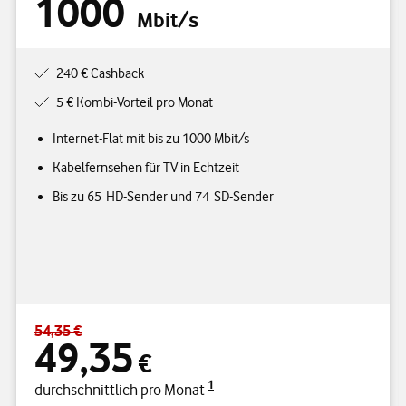
1000
Mbit/s
240 € Cashback
5 € Kombi-Vorteil pro Monat
Internet-Flat mit bis zu 1000 Mbit/s
Kabelfernsehen für TV in Echtzeit
Bis zu 65 HD-Sender und 74 SD-Sender
54,35 €
Standardpreis 54,35 € – Angebotspreis 49,35 € durchschnittlich p
49,35
€
1
durchschnittlich pro Monat