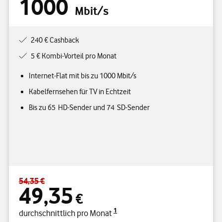
1000
Mbit/s
240 € Cashback
5 € Kombi-Vorteil pro Monat
Internet-Flat mit bis zu 1000 Mbit/s
Kabelfernsehen für TV in Echtzeit
Bis zu 65 HD-Sender und 74 SD-Sender
54,35 €
Standardpreis 54,35 € – Angebotspreis 49,35 € durchschnittlich p
49,35
€
1
durchschnittlich pro Monat