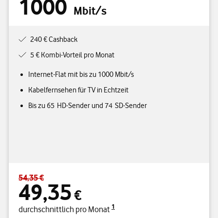
1000
Mbit/s
240 € Cashback
5 € Kombi-Vorteil pro Monat
Internet-Flat mit bis zu 1000 Mbit/s
Kabelfernsehen für TV in Echtzeit
Bis zu 65 HD-Sender und 74 SD-Sender
54,35 €
Standardpreis 54,35 € – Angebotspreis 49,35 € durchschnittlich p
49,35
€
1
durchschnittlich pro Monat