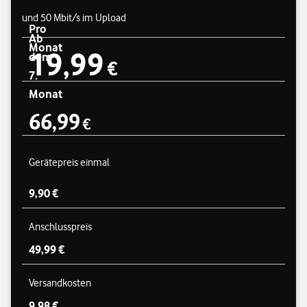
und 50 Mbit/s im Upload
Pro
Ab
Monat
19,99
Preisübersicht
dem
19,99 €
€
7.
Monat
66,99
€
66,99 €
Gerätepreis einmal
9,90 €
Anschlusspreis
49,99 €
Versandkosten
9,98 €