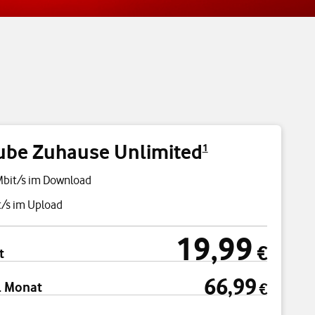
ube Zuhause Unlimited
1
Mbit/s im Download
/s im Upload
19,99
cht
19,99 €
€
t
66,99
. Monat
€
66,99 €