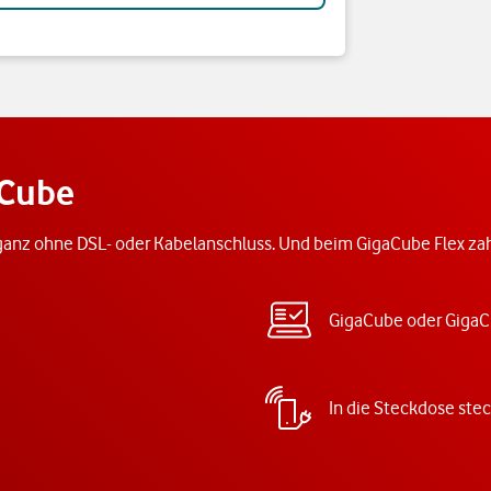
aCube
anz ohne DSL- oder Kabelanschluss. Und beim GigaCube Flex zahl
GigaCube oder GigaC
In die Steckdose ste