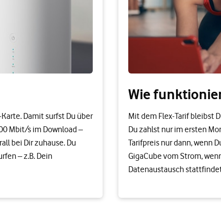
Wie funktionie
Karte. Damit surfst Du über
Mit dem Flex-Tarif bleibst 
300 Mbit/s im Download –
Du zahlst nur im ersten Mo
all bei Dir zuhause. Du
Tarifpreis nur dann, wenn 
fen – z.B. Dein
GigaCube vom Strom, wenn D
Datenaustausch stattfindet