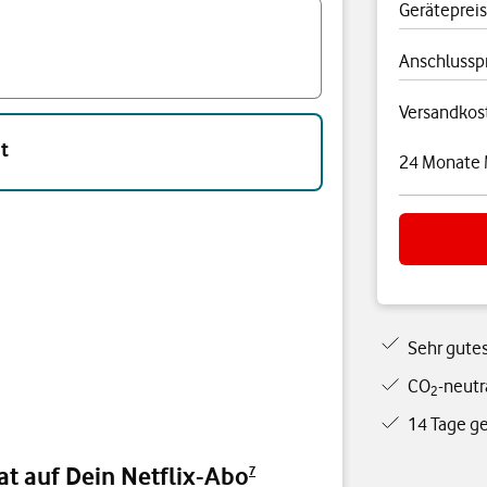
Gerätepreis
Anschlussp
Versandkos
t
24 Monate 
Sehr gute
CO
-neutr
2
14 Tage g
t auf Dein Netflix-Abo
7