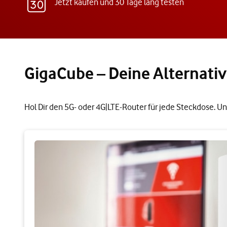
Jetzt kaufen und 30 Tage lang testen
GigaCube – Deine Alternativ
Hol Dir den 5G- oder 4G|LTE-Router für jede Steckdose. Un