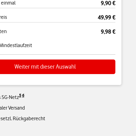
 einmal
9,90 €
reis
49,99 €
ten
9,98 €
Mindestlaufzeit
Weiter mit dieser Auswahl
5
6
s 5G-Netz
aler Versand
esetzl. Rückgaberecht