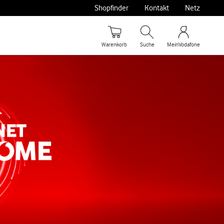
Shopfinder
Kontakt
Netz
Warenkorb
Suche
MeinVodafone